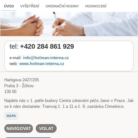
ÚVOD
VYŠETŘENÍ
ORDINAČNÍ HODINY
HODNOCENÍ
tel:
+420 284 861 929
e-mail:
info@holman-interna.cz
web:
www.holman-interna.cz
Hartigova 2427/205
Praha 3 - Žižkov
130 00
Najdete nás v 1. patře budovy Centra zdravotní péče Jarov v Praze. Jak
se k nám dostanete: Tramvaj č. 1 a 11 a č. 9, zastávka Chmelnice.
MAPA
NAVIGOVAT
VOLAT